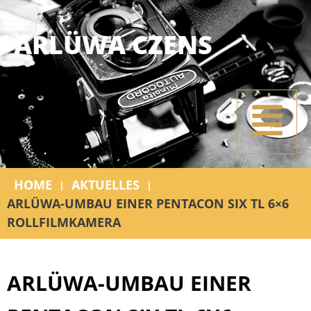
ARLÜWA CZENS
HOME
AKTUELLES
|
|
ARLÜWA-UMBAU EINER PENTACON SIX TL 6×6
ROLLFILMKAMERA
ARLÜWA-UMBAU EINER